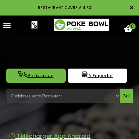
×
RESTAURANT OUVRE À 11:30
0
ACCUEIL
En Livraison
A Emporter
LA CARTE
Go!
NOTRE RESTAURANT
VOS AVIS
MENTIONS LÉGALES
Télécharger App Android