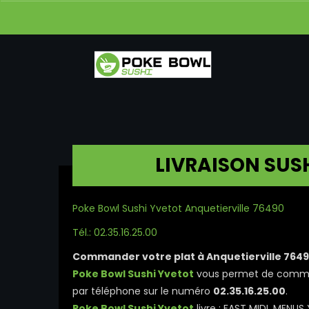
LIVRAISON SUSH
Poke Bowl Sushi Yvetot Anquetierville 76490
Tél.: 02.35.16.25.00
Commander votre plat à Anquetierville 764
Poke Bowl Sushi Yvetot
vous permet de command
par téléphone sur le numéro
02.35.16.25.00
.
Poke Bowl Sushi Yvetot
livre : FAST MIDI, MENU