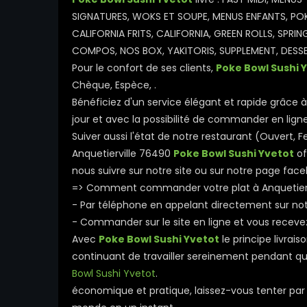
SIGNATURES, WOKS ET SOUPE, MENUS ENFANTS, POKE
CALIFORNIA FRITS, CALIFORNIA, GREEN ROLLS, SPRIN
COMPOS, NOS BOX, YAKITORIS, SUPPLEMENT, DESSERT
Pour le confort de ses clients,
Poke Bowl Sushi 
Chèque, Espèce, .
Bénéficiez d'un service élégant et rapide grâce à 
jour et avec la possibilité de commander en ligne
Suiver aussi l'état de notre restaurant (Ouvert
Anquetierville 76490
Poke Bowl Sushi Yvetot
of
nous suivre sur notre site ou sur notre page face
=> Comment commander votre plat à Anquetierv
- Par téléphone en appelant directement sur n
- Commander sur le site en ligne et vous receve
Avec
Poke Bowl Sushi Yvetot
le principe livrai
continuant de travailler sereinement pendant que 
Bowl Sushi Yvetot
.
économique et pratique, laissez-vous tenter par l