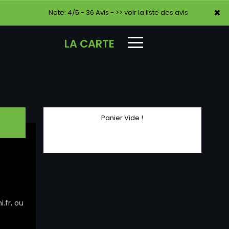
×
×
Note: 4/5 - 36 Avis -
>> voir la liste des avis
LA CARTE
Panier Vide !
.fr, ou