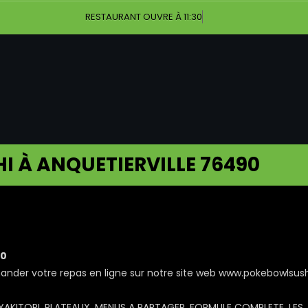
RESTAURANT OUVRE À 11:30
I À ANQUETIERVILLE 76490
90
er votre repas en ligne sur notre site web www.pokebowlsushi
S YAKITORI, PLATEAUX, MENUS A PARTAGER, FORMULE COMPLETE, LES