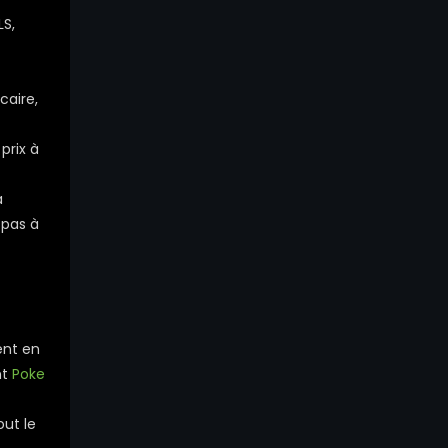
LS,
caire,
prix à
à
 pas à
ent en
nt
Poke
out le