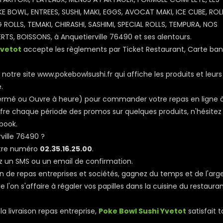
 BOWL, ENTREES, SUSHI, MAKI, EGGS, AVOCAT MAKI, ICE CUBE, ROL
G ROLLS, TEMAKI, CHIRASHI, SASHIMI, SPECIAL ROLLS, TEMPURA, NOS
S, BOISSONS, à Anquetierville 76490 et ses alentours.
Yvetot
accepte les règlements par Ticket Restaurant, Carte ban
notre site www.pokebowlsushi.fr qui affiche les produits et leurs 
.
, Fermé ou Ouvre à heure) pour commander votre repas en ligne 
fre chaque période des promos sur quelques produits, n'hésitez
book.
ille 76490 ?
otre numéro
02.35.16.25.00
.
z un SMS ou un email de confirmation.
son de repas entreprises et sociétés, gagnez du temps et de l'arg
l'on s'affaire à régaler vos papilles dans la cuisine du restaura
a livraison repas entreprise,
Poke Bowl Sushi Yvetot
satisfait t