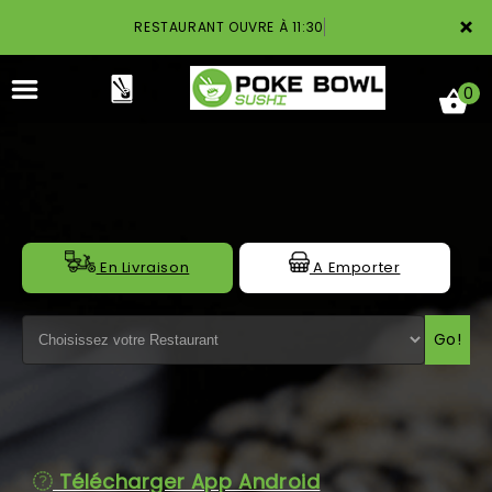
×
RESTAURANT OUVRE À 11:30
0
ACCUEIL
En Livraison
A Emporter
LA CARTE
Go!
NOTRE RESTAURANT
VOS AVIS
MENTIONS LÉGALES
Télécharger App Android