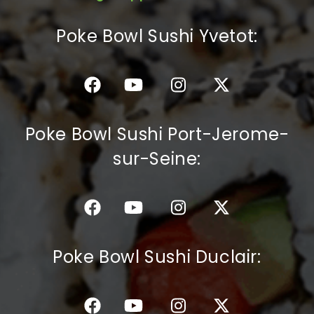
C.G.V
Poke Bowl Sushi Yvetot:
Poke Bowl Sushi Port-Jerome-
sur-Seine:
Poke Bowl Sushi Duclair: