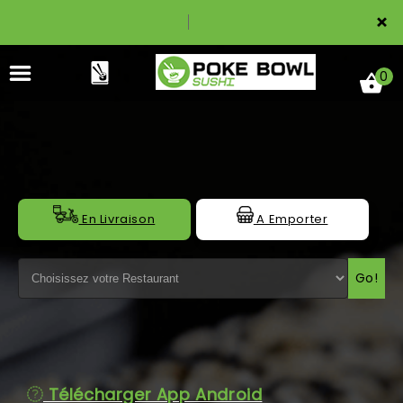
×
0
ACCUEIL
En Livraison
A Emporter
LA CARTE
Go!
NOTRE RESTAURANT
VOS AVIS
MENTIONS LÉGALES
Télécharger App Android