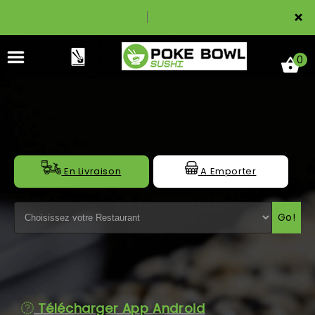
×
0
ACCUEIL
En Livraison
A Emporter
LA CARTE
Go!
NOTRE RESTAURANT
VOS AVIS
MENTIONS LÉGALES
Télécharger App Android