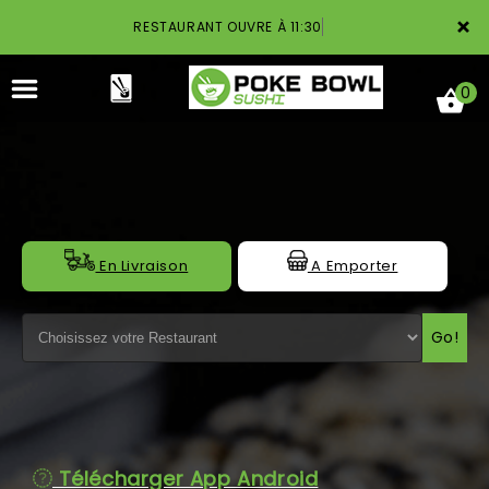
×
RESTAURANT OUVRE À 11:30
0
ACCUEIL
En Livraison
A Emporter
LA CARTE
Go!
NOTRE RESTAURANT
VOS AVIS
MENTIONS LÉGALES
Télécharger App Android