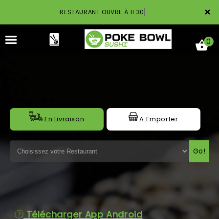
×
RESTAURANT OUVRE À 11:30
0
ACCUEIL
En Livraison
A Emporter
LA CARTE
Go!
NOTRE RESTAURANT
VOS AVIS
MENTIONS LÉGALES
Télécharger App Android