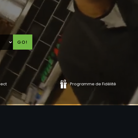
GO!
lect
Programme de Fidélité
COMMANDER
COMMAND