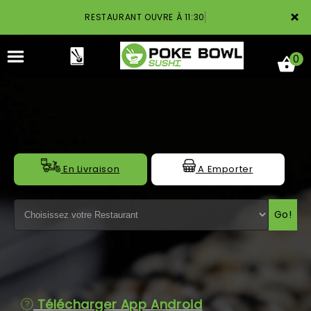
×
RESTAURANT OUVRE À 11:30
0
ACCUEIL
En Livraison
A Emporter
LA CARTE
Go!
NOTRE RESTAURANT
VOS AVIS
MENTIONS LÉGALES
Télécharger App Android