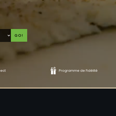
GO!
lect
Programme de Fidélité
COMMANDER
COMMAND