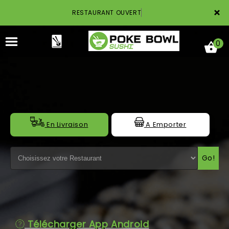
×
RESTAURANT OUVERT
0
ACCUEIL
En Livraison
A Emporter
LA CARTE
Go!
NOTRE RESTAURANT
VOS AVIS
MENTIONS LÉGALES
Télécharger App Android