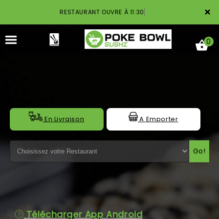
×
RESTAURANT OUVRE À 11:30
0
ACCUEIL
En Livraison
A Emporter
LA CARTE
Go!
NOTRE RESTAURANT
VOS AVIS
MENTIONS LÉGALES
Télécharger App Android