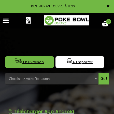
×
RESTAURANT OUVRE À 11:30
0
ACCUEIL
En Livraison
A Emporter
LA CARTE
Go!
NOTRE RESTAURANT
VOS AVIS
MENTIONS LÉGALES
Télécharger App Android