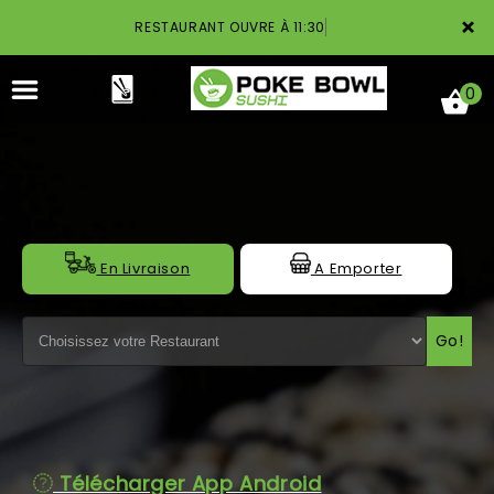
×
RESTAURANT OUVRE À 11:30
0
ACCUEIL
En Livraison
A Emporter
LA CARTE
Go!
NOTRE RESTAURANT
VOS AVIS
MENTIONS LÉGALES
Télécharger App Android