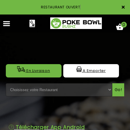
×
RESTAURANT OUVERT
0
ACCUEIL
En Livraison
A Emporter
LA CARTE
Go!
NOTRE RESTAURANT
VOS AVIS
MENTIONS LÉGALES
Télécharger App Android