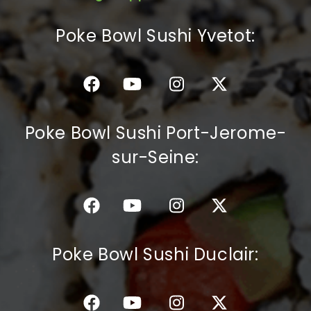
C.G.V
Poke Bowl Sushi Yvetot:
Poke Bowl Sushi Port-Jerome-
sur-Seine:
Poke Bowl Sushi Duclair: