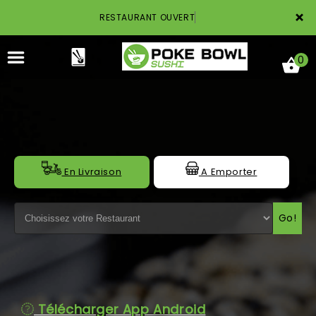
×
RESTAURANT OUVER
0
ACCUEIL
En Livraison
A Emporter
LA CARTE
Go!
NOTRE RESTAURANT
VOS AVIS
MENTIONS LÉGALES
Télécharger App Android