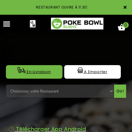
×
RESTAURANT OUVRE À 11:30
0
ACCUEIL
En Livraison
A Emporter
LA CARTE
Go!
NOTRE RESTAURANT
VOS AVIS
MENTIONS LÉGALES
Télécharger App Android