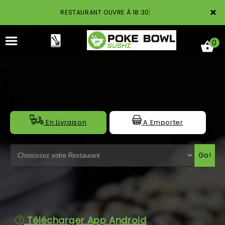
×
RESTAURANT OUVRE À 18:30
0
ACCUEIL
En Livraison
A Emporter
LA CARTE
Go!
NOTRE RESTAURANT
VOS AVIS
MENTIONS LÉGALES
Télécharger App Android