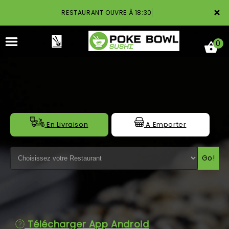
×
RESTAURANT OUVRE À 18:30
0
ACCUEIL
En Livraison
A Emporter
LA CARTE
Go!
NOTRE RESTAURANT
VOS AVIS
MENTIONS LÉGALES
Télécharger App Android