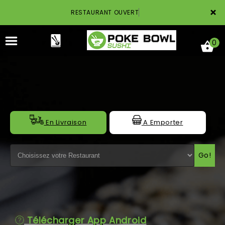
×
RESTAURANT OUVERT
0
ACCUEIL
En Livraison
A Emporter
LA CARTE
Go!
NOTRE RESTAURANT
VOS AVIS
MENTIONS LÉGALES
Télécharger App Android