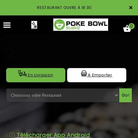
×
RESTAURANT OUVRE À 18:30
0
ACCUEIL
En Livraison
A Emporter
LA CARTE
Go!
NOTRE RESTAURANT
VOS AVIS
MENTIONS LÉGALES
Télécharger App Android