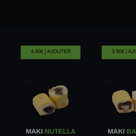
MOCHI
VANILLE
MI-C
CHOC
4.40€ | AJOUTER
3.50€ | A
MAKI
NUTELLA
MAKI
BA