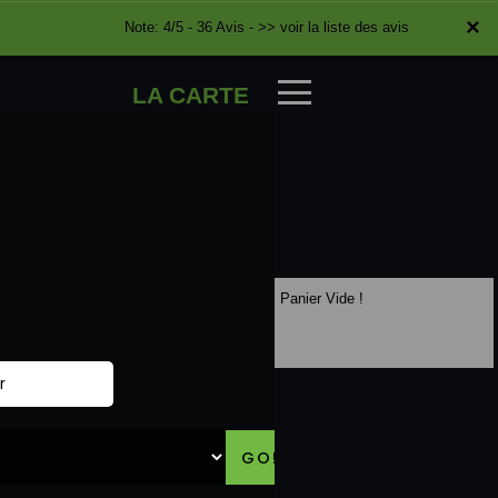
×
×
Note: 4/5 - 36 Avis -
>> voir la liste des avis
LA CARTE
Panier Vide !