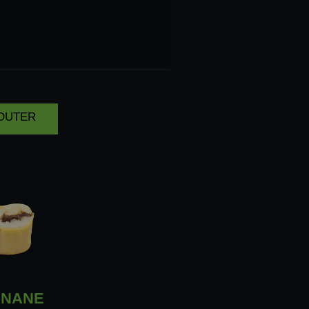
UIT
OLAT
JOUTER
NANE