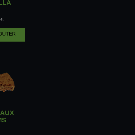
LLA
es.
JOUTER
AUX
MS