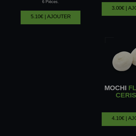
6 Pièces.
3.00€ | A
5.10€ | AJOUTER
MOCHI
FL
CERIS
4.10€ | A