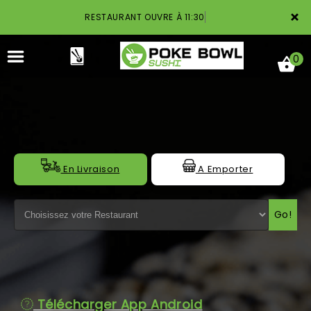
×
RESTAURANT OUVRE À 11:30
0
ACCUEIL
En Livraison
A Emporter
LA CARTE
Go!
NOTRE RESTAURANT
VOS AVIS
MENTIONS LÉGALES
Télécharger App Android