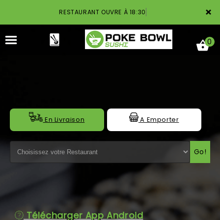
×
RESTAURANT OUVRE À 18:30
0
ACCUEIL
En Livraison
A Emporter
LA CARTE
Go!
NOTRE RESTAURANT
VOS AVIS
MENTIONS LÉGALES
Télécharger App Android