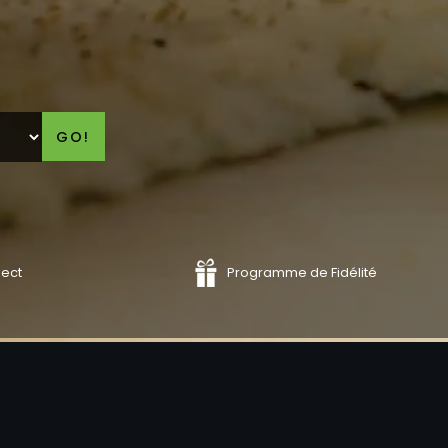
GO!
lect
Programme de Fidélité
COMMANDER
COMMAND